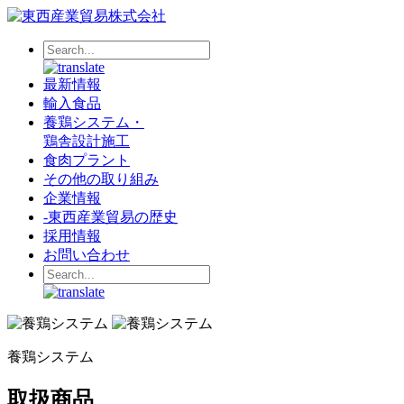
最新情報
輸入食品
養鶏システム・
鶏舎設計施工
食肉プラント
その他の取り組み
企業情報
-
東西産業貿易の歴史
採用情報
お問い合わせ
養鶏システム
取扱商品