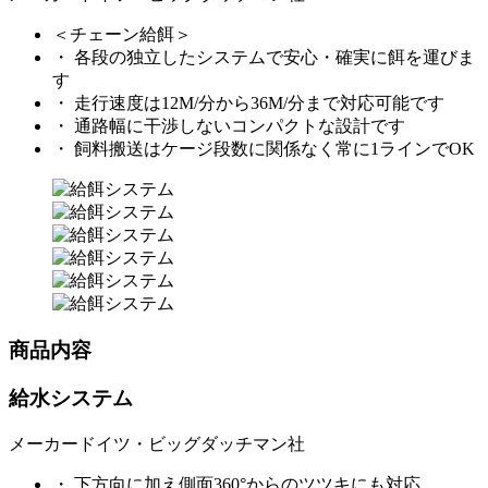
＜チェーン給餌＞
・ 各段の独立したシステムで安心・確実に餌を運びま
す
・ 走行速度は12M/分から36M/分まで対応可能です
・ 通路幅に干渉しないコンパクトな設計です
・ 飼料搬送はケージ段数に関係なく常に1ラインでOK
商品内容
給水システム
メーカー
ドイツ・ビッグダッチマン社
・ 下方向に加え側面360°からのツツキにも対応