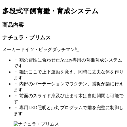
多段式平飼育雛・育成システム
商品内容
ナチュラ・プリムス
メーカー
ドイツ・ビッグダッチマン社
・ 鶏の習性に合わせたAviary専用の育雛育成システム
です
・ 雛はここで上下運動を覚え、同時に丈夫な体を作り
ます
・ 内部のパーテーションでワクチン、捕捉が楽に行え
ます
・ 前面のスライド扉及び止まり木は自動開閉も可能で
す
・ 専用LED照明と点灯プログラムで雛を完璧に制御し
ます