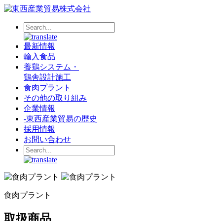
最新情報
輸入食品
養鶏システム・
鶏舎設計施工
食肉プラント
その他の取り組み
企業情報
-
東西産業貿易の歴史
採用情報
お問い合わせ
食肉プラント
取扱商品