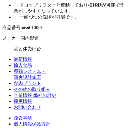
・ ドロップリフターと連動しており横移動が可能で作
業がしやすくなっています。
・ 一頭づつの洗浄が可能です。
商品番号
meat010001
メーカー
国内製造
最新情報
輸入食品
養鶏システム・
鶏舎設計施工
食肉プラント
その他の取り組み
企業情報
-
弊社の歴史
採用情報
お問い合わせ
免責事項
個人情報保護方針