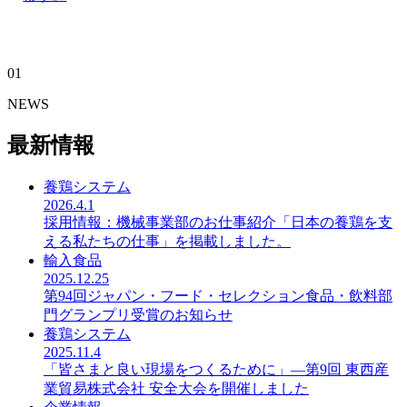
01
NEWS
最新情報
養鶏システム
2026.4.1
採用情報：機械事業部のお仕事紹介「日本の養鶏を支
える私たちの仕事」を掲載しました。
輸入食品
2025.12.25
第94回ジャパン・フード・セレクション食品・飲料部
門グランプリ受賞のお知らせ
養鶏システム
2025.11.4
「皆さまと良い現場をつくるために」―第9回 東西産
業貿易株式会社 安全大会を開催しました